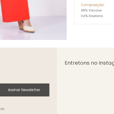
Composição:
96% Viscose
04% Elastano
Entretons no Inst
Assinar Newsletter
il.