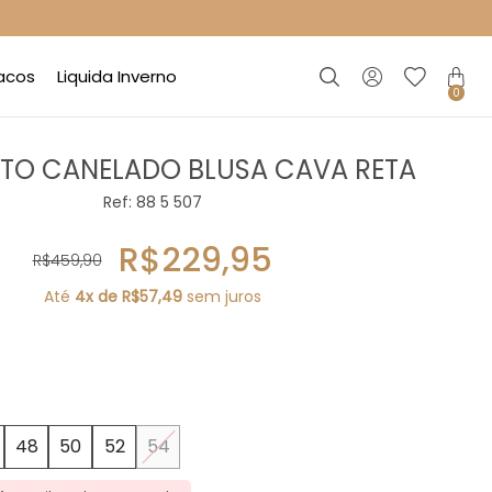
acos
Liquida Inverno
0
TO CANELADO BLUSA CAVA RETA
Ref: 88 5 507
R$229,95
R$459,90
Até
4x de R$57,49
sem juros
48
50
52
54