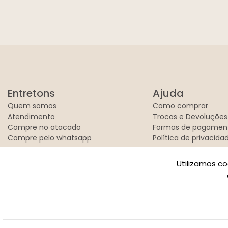
Entretons
Ajuda
Quem somos
Como comprar
Atendimento
Trocas e Devoluções
Compre no atacado
Formas de pagamen
Compre pelo whatsapp
Política de privacida
Utilizamos co
© 2026 | Entretons - CNPJ: 17.643.954/0001-15