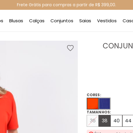
Frete Grátis para compras a partir de R$ 399,00.
os
Blusas
Calças
Conjuntos
Saias
Vestidos
Cas
CONJUN
CORES:
TAMANHOS:
36
38
40
44