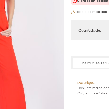
Últimas unidades!
Tabela de medidas
Quantidade:
Descrição:
Conjunto malha can
Calça com elástico n