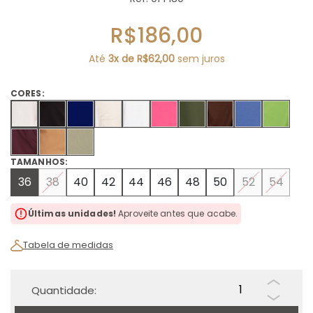
R$186,00
Até
3x de R$62,00
sem juros
CORES:
TAMANHOS:
36
38
40
42
44
46
48
50
52
54
Últimas unidades!
Aproveite antes que acabe.
Tabela de medidas
Quantidade: